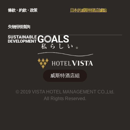
條款・約款・政策
日本的威斯特酒店據點
失物招領查詢
威斯特酒店組
© 2019 VISTA HOTEL MANAGEMENT CO.,Ltd.
All Rights Reserved.