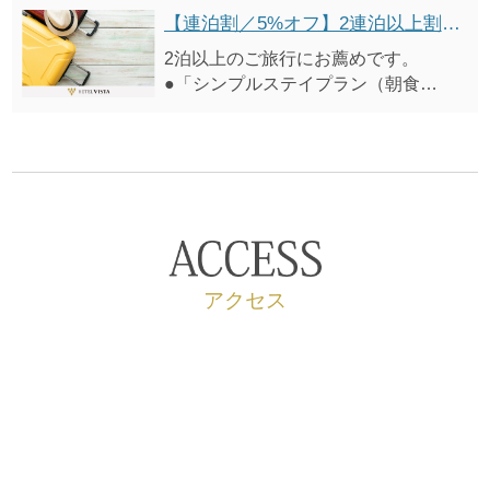
付）」 から5%オフ ※表示価格は割
【連泊割／5%オフ】2連泊以上割引プラン（朝食付）
引適用後の料金です。
2泊以上のご旅行にお薦めです。
●QRコード決済に対応（PayPayの
●「シンプルステイプラン（朝食
み）
付）」 から5%オフ
※表示価格は割引適用後の料金です。
アクセス