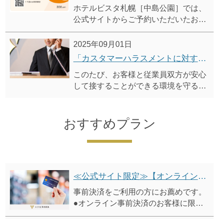
ホテルビスタ札幌［中島公園］では、
公式サイトからご予約いただいたお客
様限定の特典として、9月1日以降のご
宿泊より、7つ目の新特典「Just For
2025年09月01日
You」の提供を開始いたします。
「カスタマーハラスメントに対する基本方針」および「利用規則」策定に関するお知らせ
この特典は、各ホテルが独自にご用意
このたび、お客様と従業員双方が安心
するもので、当ホテルではセイコーマ
して接することができる環境を守るた
ートで使用可能な「セイコーマートギ
め、「カスタマーハラスメントに対す
フトカード」を差し上げます。
る基本方針」および「利用規則」を策
定いたしました。
おすすめプラン
≪公式サイト限定≫【オンライン事前決済予約限定／5%オフ】スマートチェックインプラン（朝食付）
事前決済をご利用の方にお薦めです。
●オンライン事前決済のお客様に限
り、「シンプルステイプラン（朝食