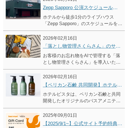
Zepp Sapporo 公演スケジュール（2026年8月/9月）
ホテルから徒歩1分のライブハウス
「Zepp Sapporo」のスケジュールを掲
載しています。
2026年02月16日
「落とし物管理さくらさん」のサービス開始について
お客様のお忘れ物をAIで管理する「落
とし物管理さくらさん」を導入いたし
ました。
24時間365日いつでも、ホテルに保管
2026年02月16日
されている遺失物の中から、お客様の
【ペリカン石鹸 共同開発】ホテルビスタ オリジナル バスアメニティ
お忘れ物の所在をお問い合わせいただ
ホテルビスタは、ペリカン石鹸と共同
けます。
開発したオリジナルのバスアメニティ
を導入しました。
心地よい泡立ちと香りの移ろいをお愉
2025年09月01日
しみいただけます。
【2025/9/1~】公式サイト予約特典「セイコーマートギフトカード」進呈