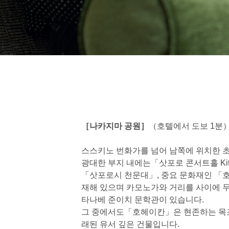
［나카지마 공원］
（호텔에서 도보 1분
스스키노 번화가를 넘어 남쪽에 위치한 초
광대한 부지 내에는「삿포로 콘서트홀 Ki
「삿포로시 천문대」, 중요 문화재인 「
재해 있으며 카모노가와 거리를 사이에 두고
타나베 준이치 문학관이 있습니다.
그 중에서도「호헤이칸」은 현존하는 목조
래된 유서 깊은 건물입니다.