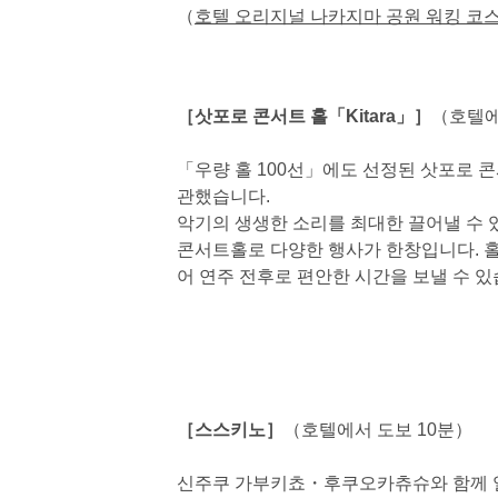
（
호텔 오리지널 나카지마 공원 워킹 코스
［삿포로 콘서트 홀「Kitara」］
（호텔에
「우량 홀 100선」에도 선정된 삿포로 콘서트
관했습니다.
악기의 생생한 소리를 최대한 끌어낼 수 
콘서트홀로 다양한 행사가 한창입니다. 
어 연주 전후로 편안한 시간을 보낼 수 있
［스스키노］
（호텔에서 도보 10분）
신주쿠 가부키쵸・후쿠오카츄슈와 함께 일