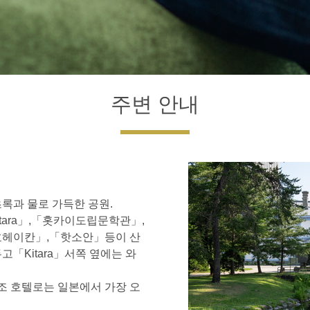
주변 안내
）
록과 물로 가득한 공원.
tara」,「홋카이도립문학관」,
호헤이칸」,「핫소안」등이 산
「Kitara」서쪽 옆에는 와
 호텔로는 일본에서 가장 오