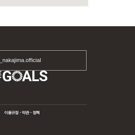
_nakajima.official
이용규정・약관・정책