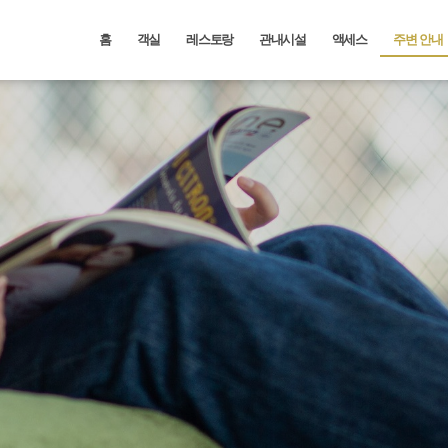
홈
객실
레스토랑
관내시설
액세스
주변 안내